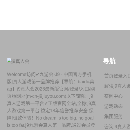
导航
Welcome访问✔九游会·J9 - 中国官方手机
首页登录入
版|真人游戏第一品牌推荐【导航：baidu典
解读j9真人
ag】j9真人会2026最新版官网/登录/入口/网
案例中心
页版网址(m-cn-j9jiuyou.com)以下简称：j9
真人游戏第一平台✔正版官网全站,全称:j9真
游戏动态
人游戏第一平台,稳定18年信誉推荐安全.保
集团服务
障!极致体验！No dream is too big, no goal
is too far.j9九游会真人第一品牌,通过会员登
咨询j9真人