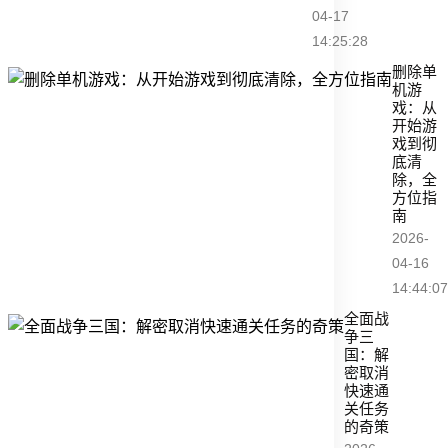
04-17
14:25:28
删除单
机游
戏：从
开始游
戏到彻
底清
除，全
方位指
南
2026-
04-16
14:44:07
全面战
争三
国：解
密取消
快速通
关任务
的奇策