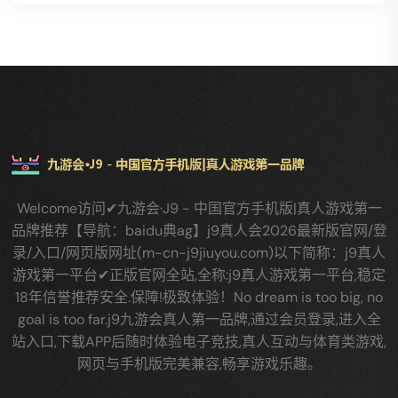
Welcome访问✔九游会·J9 - 中国官方手机版|真人游戏第一
品牌推荐【导航：baidu典ag】j9真人会2026最新版官网/登
录/入口/网页版网址(m-cn-j9jiuyou.com)以下简称：j9真人
游戏第一平台✔正版官网全站,全称:j9真人游戏第一平台,稳定
18年信誉推荐安全.保障!极致体验！No dream is too big, no
goal is too far.j9九游会真人第一品牌,通过会员登录,进入全
站入口,下载APP后随时体验电子竞技,真人互动与体育类游戏,
网页与手机版完美兼容,畅享游戏乐趣。