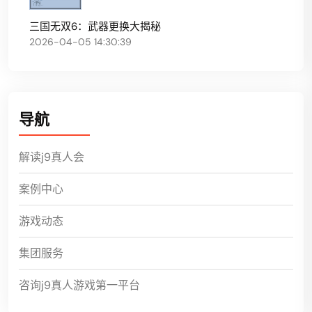
三国无双6：武器更换大揭秘
2026-04-05 14:30:39
导航
解读j9真人会
案例中心
游戏动态
集团服务
咨询j9真人游戏第一平台