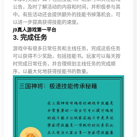
公告，及时了解活动的内容和时间，并积极参与其
中。有些活动还会提供额外的技能书掉落机会，可
以进一步提高获得技能的速度。
j9真人游戏第一平台
3. 完成任务
游戏中有很多日常任务和主线任务，完成这些任务
可以获得不少奖励，包括技能书。玩家可以每天按
时完成日常任务，并合理规划主线任务的完成顺
序，以最大化地获得技能书的数量。