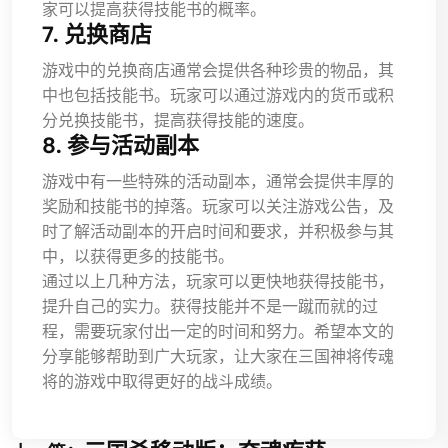
家可以提高获得技能书的概率。
7. 兑换商店
游戏中的兑换商店通常会提供各种珍贵的物品，其
中也包括技能书。玩家可以通过游戏内的货币或积
分兑换技能书，提高获得技能的速度。
8. 参与活动副本
游戏中有一些特殊的活动副本，通常会提供丰厚的
奖励和技能书的掉落。玩家可以关注游戏公告，及
时了解活动副本的开启时间和要求，并积极参与其
中，以获得更多的技能书。
通过以上几种方法，玩家可以更快地获得技能书，
提升自己的实力。获得技能并不是一蹴而就的过
程，需要玩家付出一定的时间和努力。希望本文的
分享能够帮助到广大玩家，让大家在三国神将传魂
将的游戏中取得更好的战斗成绩。