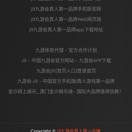
j9九游会真人第一品牌手机版官网
j9九游会真人第一品牌Web网页版
j9九游会真人第一品牌app下载地址
九游体育代理 - 官方合作计划
J9 - 中国九游会官方网站 - 九游会APP下载
九游会j9·[首页入口]登录首页
九游会·J9 - 中国官方手机版|真人游戏第一品牌
金沙网上娱乐_澳门金沙娱乐城- 国际大品牌值得信赖！
Copyright ©
j9九游会真人第一品牌
.