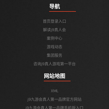
导航
首页登录入口
解读j9真人会
案例中心
游戏动态
集团服务
咨询j9真人游戏第一平台
网站地图
XML
j9九游会真人第一品牌官方网站
j9九游会真人第一品牌手机版入口