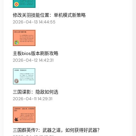
修改关羽技能位置：单机模式新策略
2026-04-13 14:44:55
主板bios版本刷新攻略
2026-04-12 14:42:31
三国谍影：隐敌如何选
2026-04-11 14:29:31
三国群英传7：武器之道，如何获得好武器？