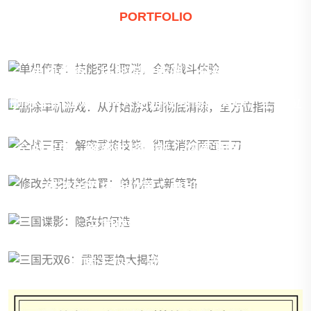
PORTFOLIO
案例中心
单机传奇：技能强化取消，全新战斗体验
删除单机游戏：从开始游戏到彻底清除，全方位
指南
全战三国：解密武将技能，彻底消除两面三刀
修改关羽技能位置：单机模式新策略
三国战纪：征服貂蝉的必胜攻略
三国谍影：隐敌如何选
三国无双6：武器更换大揭秘